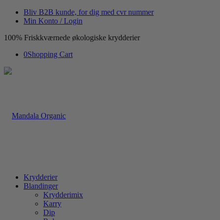
Bliv B2B kunde, for dig med cvr nummer
Min Konto / Login
100% Friskkværnede økologiske krydderier
0
Shopping Cart
Krydderier
Blandinger
Krydderimix
Karry
Dip