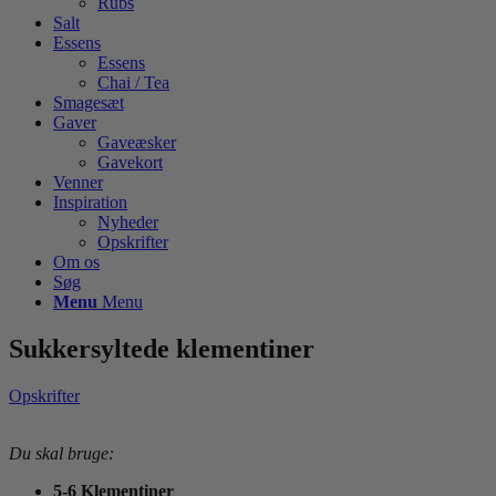
Rubs
Salt
Essens
Essens
Chai / Tea
Smagesæt
Gaver
Gaveæsker
Gavekort
Venner
Inspiration
Nyheder
Opskrifter
Om os
Søg
Menu
Menu
Sukkersyltede klementiner
Opskrifter
Du skal bruge:
5-6 Klementiner