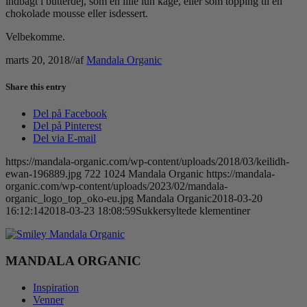
indbagt i butterdej, som en lille lun kage, eller som topping til en
chokolade mousse eller isdessert.
Velbekomme.
marts 20, 2018
/
/
af
Mandala Organic
Share this entry
Del på Facebook
Del på Pinterest
Del via E-mail
https://mandala-organic.com/wp-content/uploads/2018/03/keilidh-
ewan-196889.jpg
722
1024
Mandala Organic
https://mandala-
organic.com/wp-content/uploads/2023/02/mandala-
organic_logo_top_oko-eu.jpg
Mandala Organic
2018-03-20
16:12:14
2018-03-23 18:08:59
Sukkersyltede klementiner
MANDALA ORGANIC
Inspiration
Venner