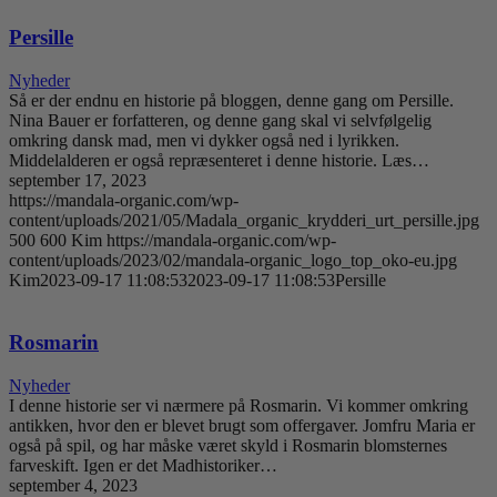
Persille
Nyheder
Så er der endnu en historie på bloggen, denne gang om Persille.
Nina Bauer er forfatteren, og denne gang skal vi selvfølgelig
omkring dansk mad, men vi dykker også ned i lyrikken.
Middelalderen er også repræsenteret i denne historie. Læs…
september 17, 2023
https://mandala-organic.com/wp-
content/uploads/2021/05/Madala_organic_krydderi_urt_persille.jpg
500
600
Kim
https://mandala-organic.com/wp-
content/uploads/2023/02/mandala-organic_logo_top_oko-eu.jpg
Kim
2023-09-17 11:08:53
2023-09-17 11:08:53
Persille
Rosmarin
Nyheder
I denne historie ser vi nærmere på Rosmarin. Vi kommer omkring
antikken, hvor den er blevet brugt som offergaver. Jomfru Maria er
også på spil, og har måske været skyld i Rosmarin blomsternes
farveskift. Igen er det Madhistoriker…
september 4, 2023