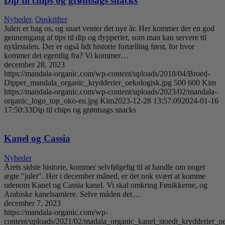
Dip til chips og grøntsags snacks
Nyheder
,
Opskrifter
Julen er bag os, og snart venter det nye år. Her kommer der en god
gennemgang af tips til dip og dypperier, som man kan servere til
nytårstalen. Der er også lidt historie fortælling først, for hvor
kommer det egentlig fra? Vi kommer…
december 28, 2023
https://mandala-organic.com/wp-content/uploads/2018/04/Broed-
Dipper_mandala_organic_krydderier_oekologisk.jpg
500
600
Kim
https://mandala-organic.com/wp-content/uploads/2023/02/mandala-
organic_logo_top_oko-eu.jpg
Kim
2023-12-28 13:57:09
2024-01-16
17:50:33
Dip til chips og grøntsags snacks
Kanel og Cassia
Nyheder
Årets sidste historie, kommer selvfølgelig til at handle om noget
ægte "julet". Her i december måned, er det nok svært at komme
udenom Kanel og Cassia kanel. Vi skal omkring Fønikkerne, og
Arabiske kanelsamlere. Selve måden det…
december 7, 2023
https://mandala-organic.com/wp-
content/uploads/2021/02/madala_organic_kanel_stoedt_krydderier_oe