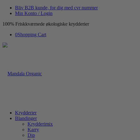
Bliv B2B kunde, for dig med cvr nummer
Min Konto / Login
100% Friskkværnede økologiske krydderier
0
Shopping Cart
Krydderier
Blandinger
Krydderimix
Karry
Dip