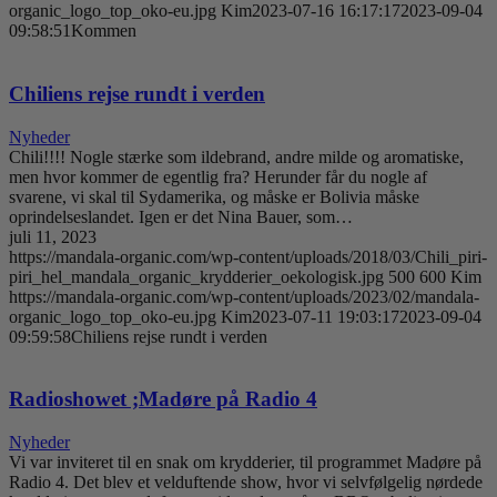
organic_logo_top_oko-eu.jpg
Kim
2023-07-16 16:17:17
2023-09-04
09:58:51
Kommen
Chiliens rejse rundt i verden
Nyheder
Chili!!!! Nogle stærke som ildebrand, andre milde og aromatiske,
men hvor kommer de egentlig fra? Herunder får du nogle af
svarene, vi skal til Sydamerika, og måske er Bolivia måske
oprindelseslandet. Igen er det Nina Bauer, som…
juli 11, 2023
https://mandala-organic.com/wp-content/uploads/2018/03/Chili_piri-
piri_hel_mandala_organic_krydderier_oekologisk.jpg
500
600
Kim
https://mandala-organic.com/wp-content/uploads/2023/02/mandala-
organic_logo_top_oko-eu.jpg
Kim
2023-07-11 19:03:17
2023-09-04
09:59:58
Chiliens rejse rundt i verden
Radioshowet ;Madøre på Radio 4
Nyheder
Vi var inviteret til en snak om krydderier, til programmet Madøre på
Radio 4. Det blev et velduftende show, hvor vi selvfølgelig nørdede