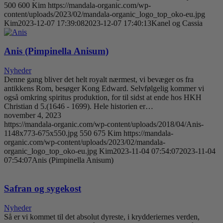
500
600
Kim
https://mandala-organic.com/wp-
content/uploads/2023/02/mandala-organic_logo_top_oko-eu.jpg
Kim
2023-12-07 17:39:08
2023-12-07 17:40:13
Kanel og Cassia
Anis (Pimpinella Anisum)
Nyheder
Denne gang bliver det helt royalt nærmest, vi bevæger os fra
antikkens Rom, besøger Kong Edward. Selvfølgelig kommer vi
også omkring spiritus produktion, for til sidst at ende hos HKH
Christian d 5.(1646 - 1699). Hele historien er…
november 4, 2023
https://mandala-organic.com/wp-content/uploads/2018/04/Anis-
1148x773-675x550.jpg
550
675
Kim
https://mandala-
organic.com/wp-content/uploads/2023/02/mandala-
organic_logo_top_oko-eu.jpg
Kim
2023-11-04 07:54:07
2023-11-04
07:54:07
Anis (Pimpinella Anisum)
Safran og sygekost
Nyheder
Så er vi kommet til det absolut dyreste, i krydderiernes verden,