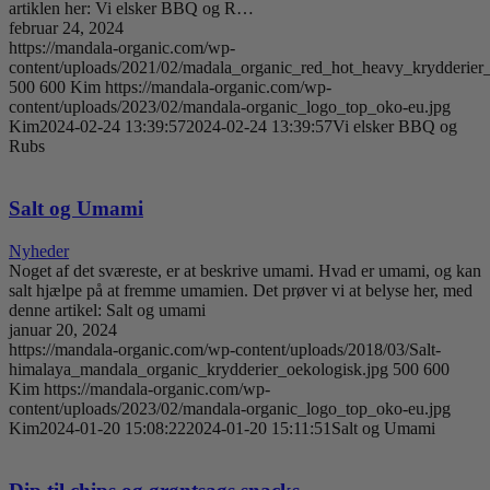
artiklen her: Vi elsker BBQ og R…
februar 24, 2024
https://mandala-organic.com/wp-
content/uploads/2021/02/madala_organic_red_hot_heavy_krydderier
500
600
Kim
https://mandala-organic.com/wp-
content/uploads/2023/02/mandala-organic_logo_top_oko-eu.jpg
Kim
2024-02-24 13:39:57
2024-02-24 13:39:57
Vi elsker BBQ og
Rubs
Salt og Umami
Nyheder
Noget af det sværeste, er at beskrive umami. Hvad er umami, og kan
salt hjælpe på at fremme umamien. Det prøver vi at belyse her, med
denne artikel: Salt og umami
januar 20, 2024
https://mandala-organic.com/wp-content/uploads/2018/03/Salt-
himalaya_mandala_organic_krydderier_oekologisk.jpg
500
600
Kim
https://mandala-organic.com/wp-
content/uploads/2023/02/mandala-organic_logo_top_oko-eu.jpg
Kim
2024-01-20 15:08:22
2024-01-20 15:11:51
Salt og Umami