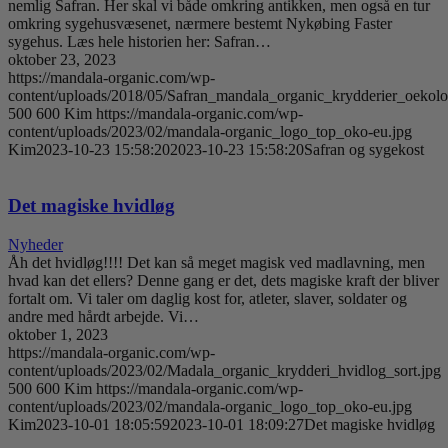
nemlig Safran. Her skal vi både omkring antikken, men også en tur
omkring sygehusvæsenet, nærmere bestemt Nykøbing Faster
sygehus. Læs hele historien her: Safran…
oktober 23, 2023
https://mandala-organic.com/wp-
content/uploads/2018/05/Safran_mandala_organic_krydderier_oekolo
500
600
Kim
https://mandala-organic.com/wp-
content/uploads/2023/02/mandala-organic_logo_top_oko-eu.jpg
Kim
2023-10-23 15:58:20
2023-10-23 15:58:20
Safran og sygekost
Det magiske hvidløg
Nyheder
Åh det hvidløg!!!! Det kan så meget magisk ved madlavning, men
hvad kan det ellers? Denne gang er det, dets magiske kraft der bliver
fortalt om. Vi taler om daglig kost for, atleter, slaver, soldater og
andre med hårdt arbejde. Vi…
oktober 1, 2023
https://mandala-organic.com/wp-
content/uploads/2023/02/Madala_organic_krydderi_hvidlog_sort.jpg
500
600
Kim
https://mandala-organic.com/wp-
content/uploads/2023/02/mandala-organic_logo_top_oko-eu.jpg
Kim
2023-10-01 18:05:59
2023-10-01 18:09:27
Det magiske hvidløg