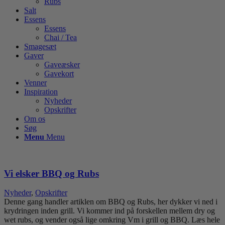
Rubs
Salt
Essens
Essens
Chai / Tea
Smagesæt
Gaver
Gaveæsker
Gavekort
Venner
Inspiration
Nyheder
Opskrifter
Om os
Søg
Menu
Menu
Vi elsker BBQ og Rubs
Nyheder
,
Opskrifter
Denne gang handler artiklen om BBQ og Rubs, her dykker vi ned i
krydringen inden grill. Vi kommer ind på forskellen mellem dry og
wet rubs, og vender også lige omkring Vm i grill og BBQ. Læs hele