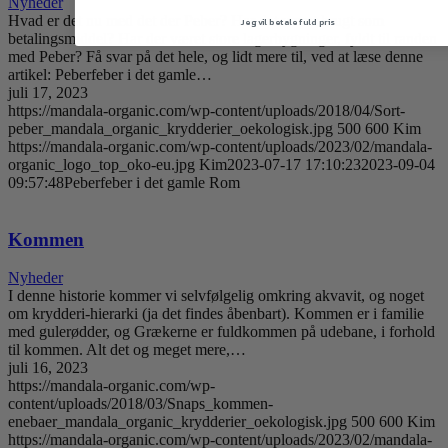
Nyheder
Hvad er det nu med det der Peber? Har det været brugt som
Jeg vil betale fuld pris
betalingsmiddel? Har der været store lagerbygninger, fyldt til randen
med Peber? Få svar på det hele, og lidt mere til, ved at læse denne
artikel: Peberfeber i det gamle…
juli 17, 2023
https://mandala-organic.com/wp-content/uploads/2018/04/Sort-
peber_mandala_organic_krydderier_oekologisk.jpg
500
600
Kim
https://mandala-organic.com/wp-content/uploads/2023/02/mandala-
organic_logo_top_oko-eu.jpg
Kim
2023-07-17 17:10:23
2023-09-04
09:57:48
Peberfeber i det gamle Rom
Kommen
Nyheder
I denne historie kommer vi selvfølgelig omkring akvavit, og noget
om krydderi-hierarki (ja det findes åbenbart). Kommen er i familie
med gulerødder, og Grækerne er fuldkommen på udebane, i forhold
til kommen. Alt det og meget mere,…
juli 16, 2023
https://mandala-organic.com/wp-
content/uploads/2018/03/Snaps_kommen-
enebaer_mandala_organic_krydderier_oekologisk.jpg
500
600
Kim
https://mandala-organic.com/wp-content/uploads/2023/02/mandala-