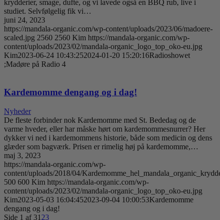
krydderier, smage, dufte, og vi lavede også en BBQ rub, live i
studiet. Selvfølgelig fik vi…
juni 24, 2023
https://mandala-organic.com/wp-content/uploads/2023/06/madoere-
scaled.jpg
2560
2560
Kim
https://mandala-organic.com/wp-
content/uploads/2023/02/mandala-organic_logo_top_oko-eu.jpg
Kim
2023-06-24 10:43:25
2024-01-20 15:20:16
Radioshowet
;Madøre på Radio 4
Kardemomme dengang og i dag!
Nyheder
De fleste forbinder nok Kardemomme med St. Bededag og de
varme hveder, eller har måske hørt om kardemommesnurrer? Her
dykker vi ned i kardemommens historie, både som medicin og dens
glæder som bagværk. Prisen er rimelig høj på kardemomme,…
maj 3, 2023
https://mandala-organic.com/wp-
content/uploads/2018/04/Kardemomme_hel_mandala_organic_krydder
500
600
Kim
https://mandala-organic.com/wp-
content/uploads/2023/02/mandala-organic_logo_top_oko-eu.jpg
Kim
2023-05-03 16:04:45
2023-09-04 10:00:53
Kardemomme
dengang og i dag!
Side 1 af 3
1
2
3