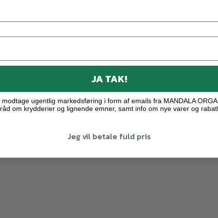
JA TAK!
ne modtage ugentlig markedsføring i form af emails fra MANDALA ORG
råd om krydderier og lignende emner, samt info om nye varer og rabat
Jeg vil betale fuld pris
nic_krydderi_urt_persille.jpg
500
600
Kim
https://mandala-organic.