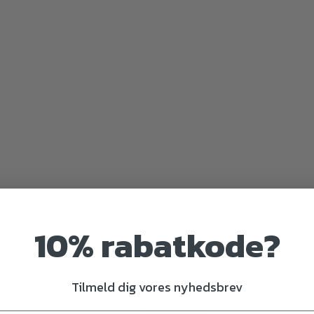
10% rabatkode?
Tilmeld dig vores nyhedsbrev
g dansk mad, men vi dykker også ned i lyrikken.