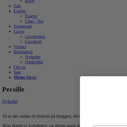
Rubs
Salt
Essens
Essens
Chai / Tea
Smagesæt
Gaver
Gaveæsker
Gavekort
Venner
Inspiration
Nyheder
Opskrifter
Om os
Søg
Menu
Menu
Persille
Nyheder
Så er der endnu en historie på bloggen, denne gang om Persille.
Nina Bauer er forfatteren, og denne gang skal vi selvfølgelig omkrin