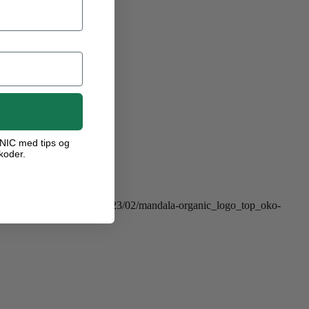
ANIC med tips og
koder.
com/wp-content/uploads/2023/02/mandala-organic_logo_top_oko-