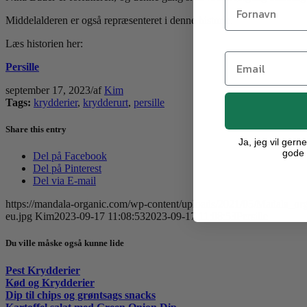
Middelalderen er også repræsenteret i denne historie.
Læs historien her:
Persille
september 17, 2023
/
af
Kim
Tags:
krydderier
,
krydderurt
,
persille
Share this entry
Ja, jeg vil ger
gode 
Del på Facebook
Del på Pinterest
Del via E-mail
https://mandala-organic.com/wp-content/uploads/2021/05/Madala_orga
eu.jpg
Kim
2023-09-17 11:08:53
2023-09-17 11:08:53
Persille
Du ville måske også kunne lide
Pest Krydderier
Kød og Krydderier
Dip til chips og grøntsags snacks