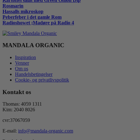
Kartoffel salat med Green Onion Dip
Rosmarin
Hassalls mikroskop
Peberfeber i det gamle Rom
Radioshowet ;Madøre på Radio 4
MANDALA ORGANIC
Inspiration
Venner
Om os
Handelsbetingelser
Cookie- og privatlivspolitik
Kontakt os
Thomas: 4059 1311
Kim: 2040 8026
cvr:37067059
E-mail:
info@mandala-organic.com