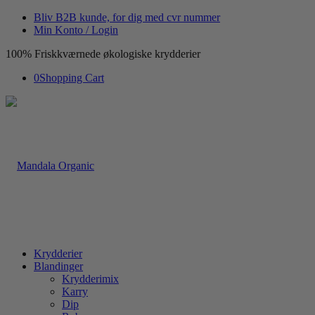
Bliv B2B kunde, for dig med cvr nummer
Min Konto / Login
100% Friskkværnede økologiske krydderier
0
Shopping Cart
Krydderier
Blandinger
Krydderimix
Karry
Dip