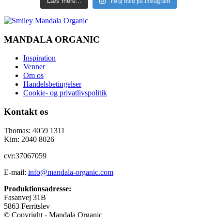
Læs mere...
Følg med på Instagram
MANDALA ORGANIC
Inspiration
Venner
Om os
Handelsbetingelser
Cookie- og privatlivspolitik
Kontakt os
Thomas: 4059 1311
Kim: 2040 8026
cvr:37067059
E-mail:
info@mandala-organic.com
Produktionsadresse:
Fasanvej 31B
5863 Ferritslev
© Copyright - Mandala Organic