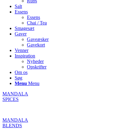
Rubs
Salt
Essens
Essens
Chai / Tea
Smagesæt
Gaver
Gaveæsker
Gavekort
Venner
Inspiration
Nyheder
Opskrifter
Om os
Søg
Menu
Menu
MANDALA
SPICES
MANDALA
BLENDS