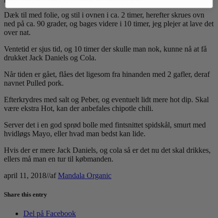
Dæk til med folie, og stil i ovnen i ca. 2 timer, herefter skrues ovn
ned på ca. 90 grader, og bages videre i 10 timer, jeg plejer at lave det
over nat.
Ventetid er sjus tid, og 10 timer der skulle man nok, kunne nå at få
drukket Jack Daniels og Cola.
Når tiden er gået, flåes det ligesom fra hinanden med 2 gafler, deraf
navnet Pulled pork.
Efterkrydres med salt og Peber, og eventuelt lidt mere hot dip. Skal
være ekstra Hot, kan der anbefales chipotle chili.
Server det i en god sprød bolle med fintsnittet spidskål, smurt med
hvidløgs Mayo, eller hvad man bedst kan lide.
Hvis der er mere Jack Daniels, og cola så er det nu det skal drikkes,
ellers må man en tur til købmanden.
april 11, 2018
/
/
af
Mandala Organic
Share this entry
Del på Facebook