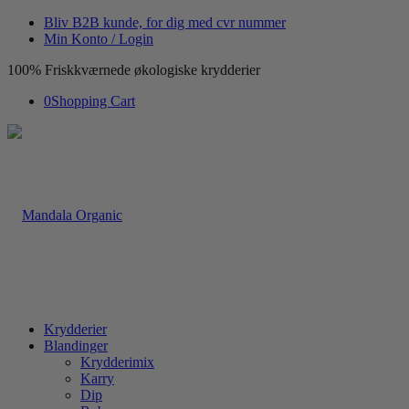
Bliv B2B kunde, for dig med cvr nummer
Min Konto / Login
100% Friskkværnede økologiske krydderier
0
Shopping Cart
Krydderier
Blandinger
Krydderimix
Karry
Dip