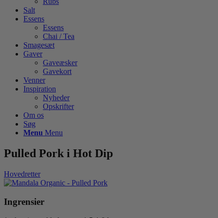
Rubs
Salt
Essens
Essens
Chai / Tea
Smagesæt
Gaver
Gaveæsker
Gavekort
Venner
Inspiration
Nyheder
Opskrifter
Om os
Søg
Menu
Menu
Pulled Pork i Hot Dip
Hovedretter
Ingrensier