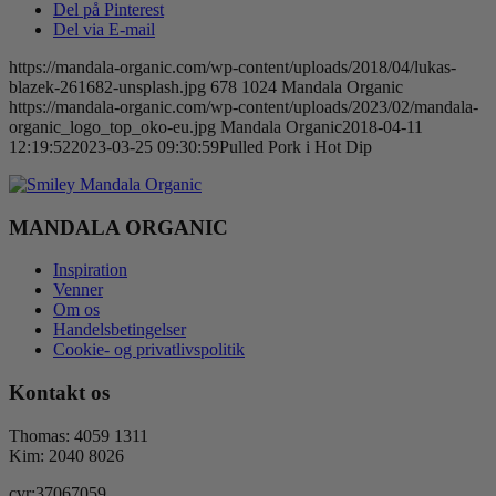
Del på Pinterest
Del via E-mail
https://mandala-organic.com/wp-content/uploads/2018/04/lukas-
blazek-261682-unsplash.jpg
678
1024
Mandala Organic
https://mandala-organic.com/wp-content/uploads/2023/02/mandala-
organic_logo_top_oko-eu.jpg
Mandala Organic
2018-04-11
12:19:52
2023-03-25 09:30:59
Pulled Pork i Hot Dip
MANDALA ORGANIC
Inspiration
Venner
Om os
Handelsbetingelser
Cookie- og privatlivspolitik
Kontakt os
Thomas: 4059 1311
Kim: 2040 8026
cvr:37067059