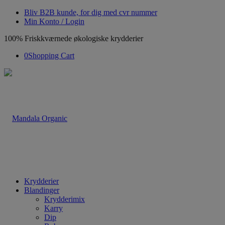
Bliv B2B kunde, for dig med cvr nummer
Min Konto / Login
100% Friskkværnede økologiske krydderier
0
Shopping Cart
Krydderier
Blandinger
Krydderimix
Karry
Dip