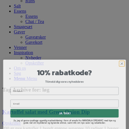
Rubs
Salt
Essens
Essens
Chai / Tea
Smagesæt
Gaver
Gaveæsker
Gavekort
Venner
Inspiration
Nyheder
Opskrifter
10% rabatkode?
Om os
Søg
Menu
Menu
Tilmeld dig vores nyhedsbrev
Tag Archive for:
løg
Kartoffel salat med Green Onion Dip
JA TAK!
Ja, jeg vil gerne modtage ugentlig markedsføring i form af emails fra MANDALA ORGANIC med tips og
gode råd om krydderier og lignende emner, samt info om nye varer og rabatkoder.
Opskrifter
200 gr nye kartofler 1 bundt grønne asparges 10 radiser 1 bæger