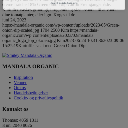
Jeg vil betale fuld pris
creme fraiche 18% Green onion dip Citron Fremgangsmåde:
Kartofler vaskes grundigt, brug endelig skyllevandet til at vande
dine tomatplanter, eller lign. Koges til de…
juni 24, 2023
https://mandala-organic.com/wp-content/uploads/2023/05/Green-
onion-dip-scaled.jpg
1704
2560
Kim
https://mandala-
organic.com/wp-content/uploads/2023/02/mandala-
organic_logo_top_oko-eu.jpg
Kim
2023-06-24 10:31:36
2023-09-06
15:25:19
Kartoffel salat med Green Onion Dip
MANDALA ORGANIC
Inspiration
Venner
Om os
Handelsbetingelser
Cookie- og privatlivspolitik
Kontakt os
Thomas: 4059 1311
Kim: 2040 8026