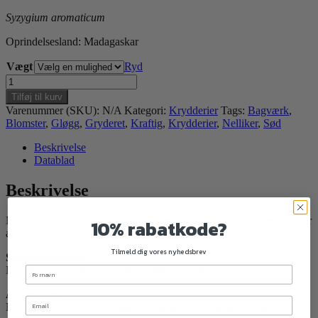
Syzygium aromaticum
Oprindelsesland: Madagaskar
Vægt
Ryd
Nelliker,
stødt
Tilføj til kurv
antal
Varenummer (SKU):
N/A
Kategori:
Krydderier
Tags:
Bagværk
,
Blomster
,
Gløgg
,
Gryderet
,
Kraftig
,
Krydderier
,
Nelliker
,
Sød
Beskrivelse
Datablad
Beskrivelse
Nellike er de tørrede blomsterknopper af kryddernelliketræet, som er
10% rabatkode?
af Myrtefamilien.
Tilmeld dig vores nyhedsbrev
Smagskendetegn
Nelliker har en sød smag med kraftig karakter.
Anvendelse
Nelliker kan anvendes i kødretter, gryderetter og saucer men de er