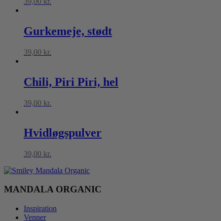
39,00
kr.
Gurkemeje, stødt
39,00
kr.
Chili, Piri Piri, hel
39,00
kr.
Hvidløgspulver
39,00
kr.
MANDALA ORGANIC
Inspiration
Venner