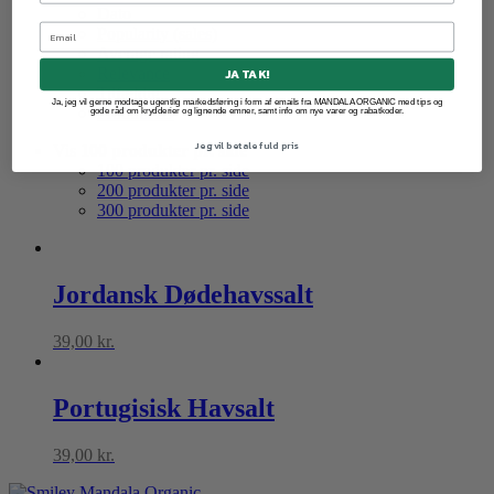
Dato
Popularity (sales)
Average rating
Relevance
JA TAK!
Tilfældig
Ja, jeg vil gerne modtage ugentlig markedsføring i form af emails fra MANDALA ORGANIC med tips og
Product ID
gode råd om krydderier og lignende emner, samt info om nye varer og rabatkoder.
Jeg vil betale fuld pris
Vis
100 produkter pr. side
100 produkter pr. side
200 produkter pr. side
300 produkter pr. side
Jordansk Dødehavssalt
39,00
kr.
Portugisisk Havsalt
39,00
kr.