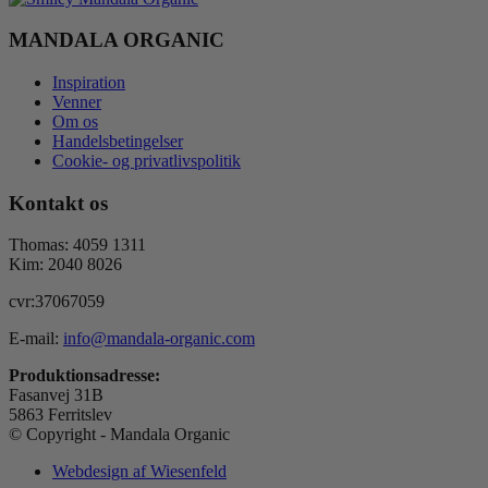
MANDALA ORGANIC
Inspiration
Venner
Om os
Handelsbetingelser
Cookie- og privatlivspolitik
Kontakt os
Thomas: 4059 1311
Kim: 2040 8026
cvr:37067059
E-mail:
info@mandala-organic.com
Produktionsadresse:
Fasanvej 31B
5863 Ferritslev
© Copyright - Mandala Organic
Webdesign af Wiesenfeld