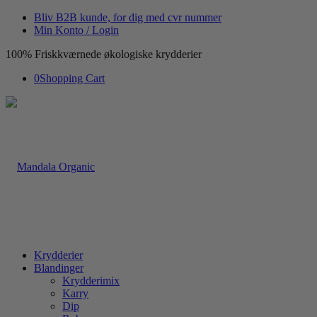
Bliv B2B kunde, for dig med cvr nummer
Min Konto / Login
100% Friskkværnede økologiske krydderier
0
Shopping Cart
Krydderier
Blandinger
Krydderimix
Karry
Dip