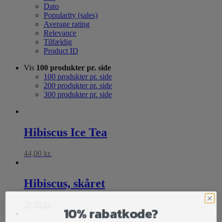
Dato
Popularity (sales)
Average rating
Relevance
Tilfældig
Product ID
Vis
100 produkter pr. side
100 produkter pr. side
200 produkter pr. side
300 produkter pr. side
Hibiscus Ice Tea
44,00
kr.
Hibiscus, skåret
39,00
kr.
10% rabatkode?