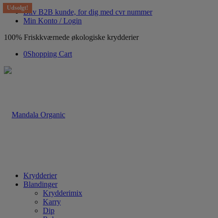
Udsolgt!
Bliv B2B kunde, for dig med cvr nummer
Min Konto / Login
100% Friskkværnede økologiske krydderier
0
Shopping Cart
Krydderier
Blandinger
Krydderimix
Karry
Dip