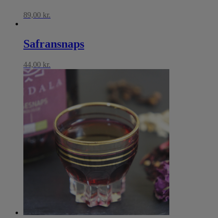
89,00
kr.
Safransnaps
44,00
kr.