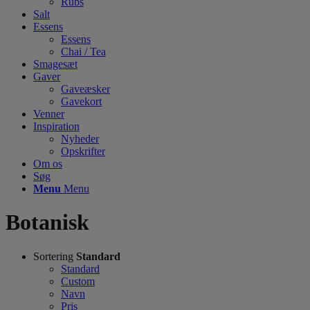
Rubs
Salt
Essens
Essens
Chai / Tea
Smagesæt
Gaver
Gaveæsker
Gavekort
Venner
Inspiration
Nyheder
Opskrifter
Om os
Søg
Menu
Menu
Botanisk
Sortering
Standard
Standard
Custom
Navn
Pris