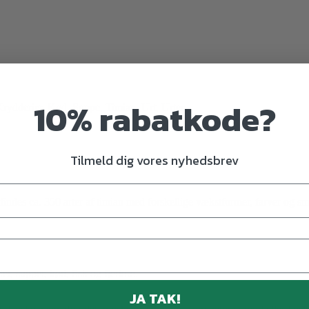
10% rabatkode?
rydderier
,
Kød
,
Suppe
,
Timian
,
Urt
,
Urter
Tilmeld dig vores nyhedsbrev
findes ca. 350 arter af timian med forskellige vækstformer, farver og s
ter, supper, kød, fisk og fjerkræ.
JA TAK!