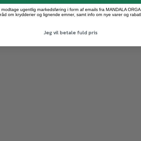
sit danske navn efter det græske ord thymus, som betyder mod eller livskr
ne modtage ugentlig markedsføring i form af emails fra MANDALA ORG
råd om krydderier og lignende emner, samt info om nye varer og rabat
Jeg vil betale fuld pris