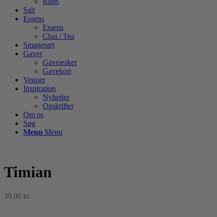
Rubs
Salt
Essens
Essens
Chai / Tea
Smagesæt
Gaver
Gaveæsker
Gavekort
Venner
Inspiration
Nyheder
Opskrifter
Om os
Søg
Menu
Menu
Timian
39,00
kr.