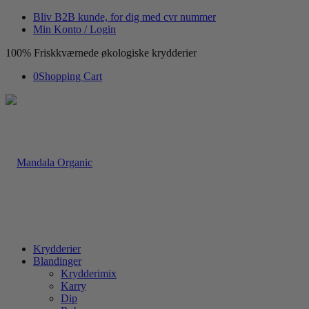
Bliv B2B kunde, for dig med cvr nummer
Min Konto / Login
100% Friskkværnede økologiske krydderier
0
Shopping Cart
Krydderier
Blandinger
Krydderimix
Karry
Dip