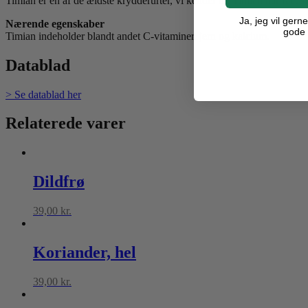
Timian er en af de ældste krydderurter, vi kender til. Timian har fået 
Ja, jeg vil ger
Nærende egenskaber
gode 
Timian indeholder blandt andet C-vitaminer, jern og kalcium.
Datablad
> Se datablad her
Relaterede varer
Dildfrø
39,00
kr.
Koriander, hel
39,00
kr.