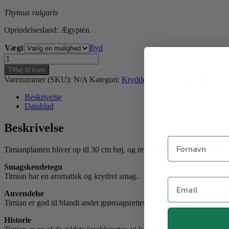
Thymus vulgaris
Oprindelsesland: Ægypten
Vægt
Ryd
Timian
antal
Tilføj til kurv
Varenummer (SKU):
N/A
Kategori:
Krydderier
Tags:
Fisk
,
Fjerkræ
,
K
Beskrivelse
Datablad
Beskrivelse
Timianplanten bliver op til 30 cm høj, og regnes for en halvbusk. Der 
Smagskendetegn
Timian har en aromatisk og krydret smag.
Anvendelse
Timian er god til blandt andet grønsagsretter, kartoffelretter, svamperet
Historie