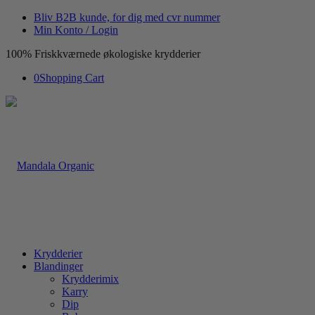
Bliv B2B kunde, for dig med cvr nummer
Min Konto / Login
100% Friskkværnede økologiske krydderier
0
Shopping Cart
Krydderier
Blandinger
Krydderimix
Karry
Dip