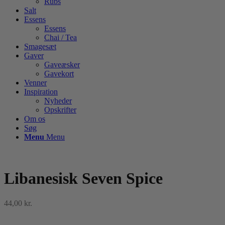
Rubs
Salt
Essens
Essens
Chai / Tea
Smagesæt
Gaver
Gaveæsker
Gavekort
Venner
Inspiration
Nyheder
Opskrifter
Om os
Søg
Menu
Menu
Libanesisk Seven Spice
44,00
kr.