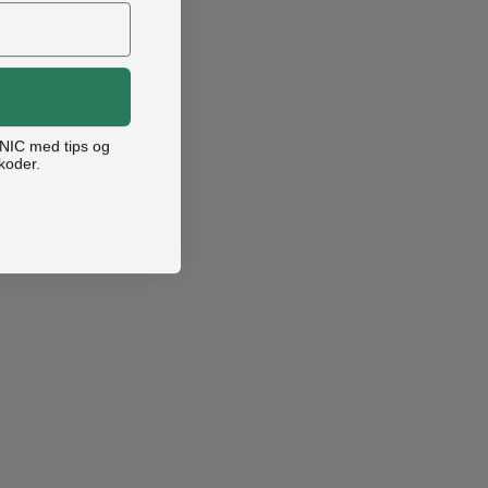
ANIC med tips og
koder.