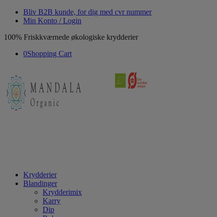
Bliv B2B kunde, for dig med cvr nummer
Min Konto / Login
100% Friskkværnede økologiske krydderier
0
Shopping Cart
Krydderier
Blandinger
Krydderimix
Karry
Dip