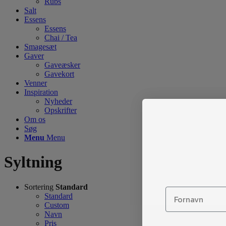
Rubs
Salt
Essens
Essens
Chai / Tea
Smagesæt
Gaver
Gaveæsker
Gavekort
Venner
Inspiration
Nyheder
Opskrifter
Om os
Søg
Menu
Menu
Syltning
Sortering
Standard
Standard
Custom
Navn
Pris