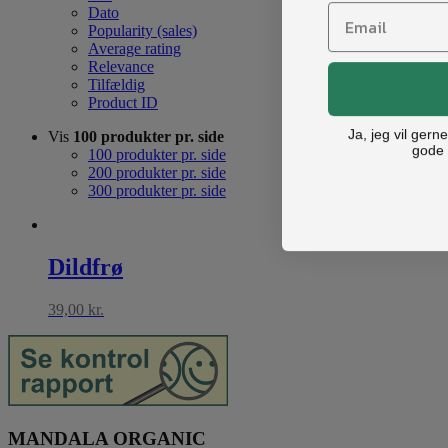
Dato
Popularity (sales)
Average rating
Relevance
Tilfældig
Product ID
Ja, jeg vil ger
Vis
100 produkter pr. side
gode 
100 produkter pr. side
200 produkter pr. side
300 produkter pr. side
Dildfrø
39,00
kr.
MANDALA ORGANIC