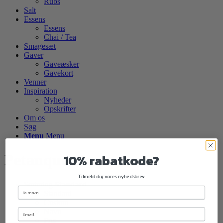
Rubs
Salt
Essens
Essens
Chai / Tea
Smagesæt
Gaver
Gaveæsker
Gavekort
Venner
Inspiration
Nyheder
Opskrifter
Om os
Søg
Menu
Menu
10% rabatkode?
Petanque Snaps
Tilmeld dig vores nyhedsbrev
Sortering
Standard
Standard
Custom
Navn
Pris