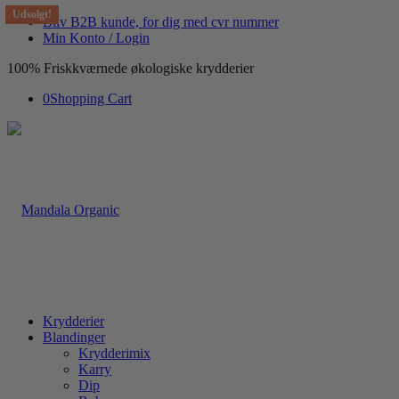
Udsolgt!
Bliv B2B kunde, for dig med cvr nummer
Min Konto / Login
100% Friskkværnede økologiske krydderier
0
Shopping Cart
Krydderier
Blandinger
Krydderimix
Karry
Dip