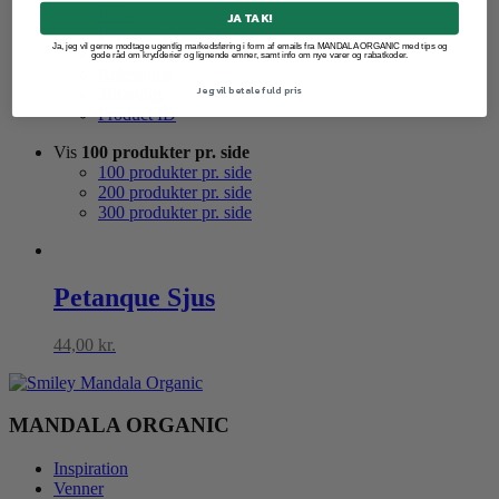
Dato
JA TAK!
Popularity (sales)
Ja, jeg vil gerne modtage ugentlig markedsføring i form af emails fra MANDALA ORGANIC med tips og
Average rating
gode råd om krydderier og lignende emner, samt info om nye varer og rabatkoder.
Relevance
Jeg vil betale fuld pris
Tilfældig
Product ID
Vis
100 produkter pr. side
100 produkter pr. side
200 produkter pr. side
300 produkter pr. side
Petanque Sjus
44,00
kr.
MANDALA ORGANIC
Inspiration
Venner