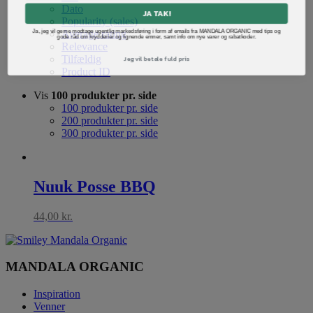
Dato
JA TAK!
Popularity (sales)
Ja, jeg vil gerne modtage ugentlig markedsføring i form af emails fra MANDALA ORGANIC med tips og
Average rating
gode råd om krydderier og lignende emner, samt info om nye varer og rabatkoder.
Relevance
Jeg vil betale fuld pris
Tilfældig
Product ID
Vis
100 produkter pr. side
100 produkter pr. side
200 produkter pr. side
300 produkter pr. side
Nuuk Posse BBQ
44,00
kr.
MANDALA ORGANIC
Inspiration
Venner