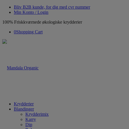
Bliv B2B kunde, for dig med cvr nummer
Min Konto / Login
100% Friskkværnede økologiske krydderier
0
Shopping Cart
Krydderier
Blandinger
Krydderimix
Karry
Dip