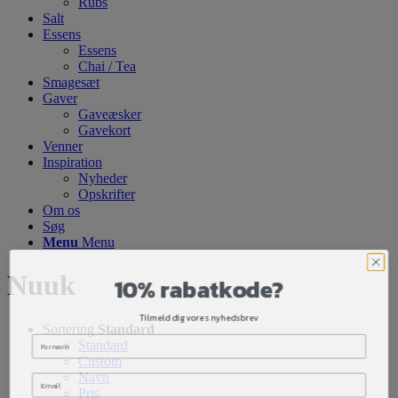
Rubs
Salt
Essens
Essens
Chai / Tea
Smagesæt
Gaver
Gaveæsker
Gavekort
Venner
Inspiration
Nyheder
Opskrifter
Om os
Søg
Menu
Menu
10% rabatkode?
Nuuk
Tilmeld dig vores nyhedsbrev
Sortering
Standard
Standard
Custom
Navn
Pris