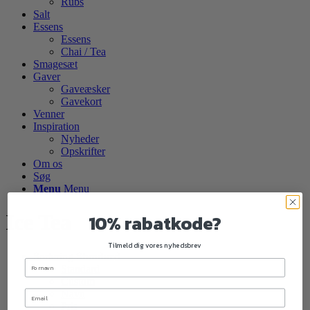
Rubs
Salt
Essens
Essens
Chai / Tea
Smagesæt
Gaver
Gaveæsker
Gavekort
Venner
Inspiration
Nyheder
Opskrifter
Om os
Søg
Menu
Menu
10% rabatkode?
Ice Tea
Tilmeld dig vores nyhedsbrev
Sortering
Standard
Standard
Custom
Navn
Pris