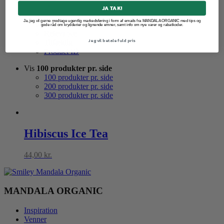
Dato
JA TAK!
Popularity (sales)
Ja, jeg vil gerne modtage ugentlig markedsføring i form af emails fra MANDALA ORGANIC med tips og
Average rating
gode råd om krydderier og lignende emner, samt info om nye varer og rabatkoder.
Relevance
Jeg vil betale fuld pris
Tilfældig
Product ID
Vis
100 produkter pr. side
100 produkter pr. side
200 produkter pr. side
300 produkter pr. side
Hibiscus Ice Tea
44,00
kr.
MANDALA ORGANIC
Inspiration
Venner