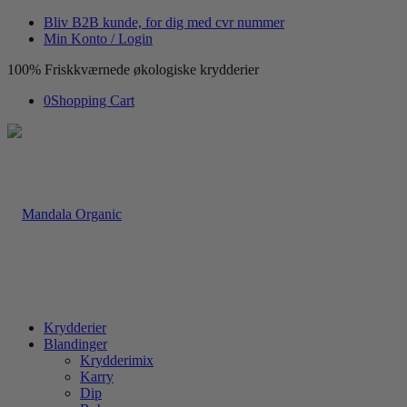
Bliv B2B kunde, for dig med cvr nummer
Min Konto / Login
100% Friskkværnede økologiske krydderier
0
Shopping Cart
Krydderier
Blandinger
Krydderimix
Karry
Dip