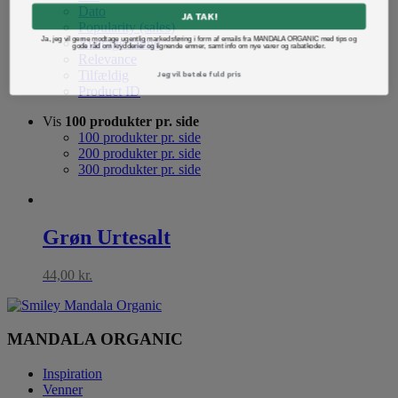
Dato
JA TAK!
Popularity (sales)
Ja, jeg vil gerne modtage ugentlig markedsføring i form af emails fra MANDALA ORGANIC med tips og
Average rating
gode råd om krydderier og lignende emner, samt info om nye varer og rabatkoder.
Relevance
Jeg vil betale fuld pris
Tilfældig
Product ID
Vis
100 produkter pr. side
100 produkter pr. side
200 produkter pr. side
300 produkter pr. side
Grøn Urtesalt
44,00
kr.
MANDALA ORGANIC
Inspiration
Venner