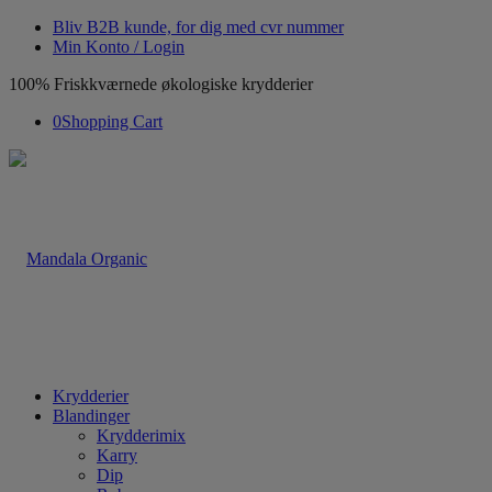
Bliv B2B kunde, for dig med cvr nummer
Min Konto / Login
100% Friskkværnede økologiske krydderier
0
Shopping Cart
Krydderier
Blandinger
Krydderimix
Karry
Dip