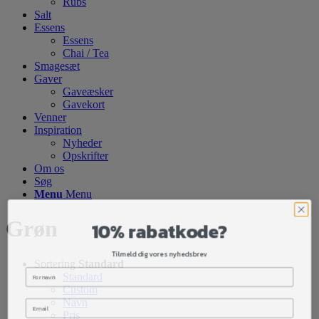
Rubs
Salt
Essens
Essens
Chai / Tea
Smagesæt
Gaver
Gaveæsker
Gavekort
Venner
Inspiration
Nyheder
Opskrifter
Om os
Søg
Menu
Menu
10% rabatkode?
Grøn
Tilmeld dig vores nyhedsbrev
Sortering
Standard
Standard
Custom
Navn
Pris