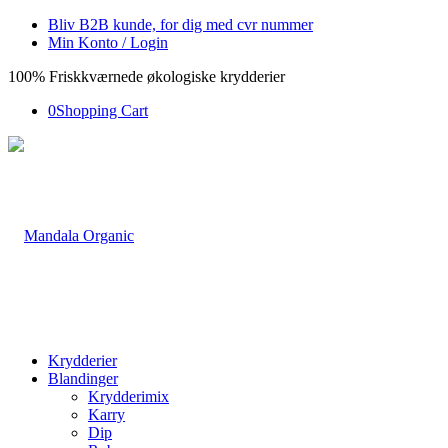
Bliv B2B kunde, for dig med cvr nummer
Min Konto / Login
100% Friskkværnede økologiske krydderier
0
Shopping Cart
Krydderier
Blandinger
Krydderimix
Karry
Dip