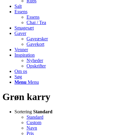
Rubs
Salt
Essens
Essens
Chai / Tea
Smagesæt
Gaver
Gaveæsker
Gavekort
Venner
Inspiration
Nyheder
Opskrifter
Om os
Søg
Menu
Menu
Grøn karry
Sortering
Standard
Standard
Custom
Navn
Pris