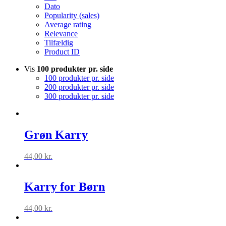
Dato
Popularity (sales)
Average rating
Relevance
Tilfældig
Product ID
Vis
100 produkter pr. side
100 produkter pr. side
200 produkter pr. side
300 produkter pr. side
Grøn Karry
44,00
kr.
Karry for Børn
44,00
kr.