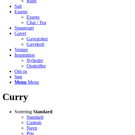
Rubs
Salt
Essens
Essens
Chai / Tea
Smagesæt
Gaver
Gaveæsker
Gavekort
Venner
Inspiration
Nyheder
Opskrifter
Om os
Søg
Menu
Menu
Curry
Sortering
Standard
Standard
Custom
Navn
Pris