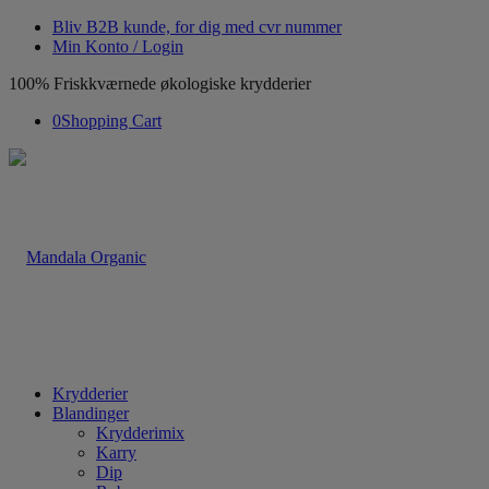
Bliv B2B kunde, for dig med cvr nummer
Min Konto / Login
100% Friskkværnede økologiske krydderier
0
Shopping Cart
Krydderier
Blandinger
Krydderimix
Karry
Dip