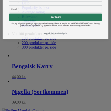
Dato
Popularity (sales)
Average rating
Relevance
JA TAK!
Tilfældig
Ja, jeg vil gerne modtage ugentlig markedsføring i form af emails fra MANDALA ORGANIC med tips og
Product ID
gode råd om krydderier og lignende emner, samt info om nye varer og rabatkoder.
Jeg vil betale fuld pris
Vis
100 produkter pr. side
100 produkter pr. side
200 produkter pr. side
300 produkter pr. side
Bengalsk Karry
44,00
kr.
Nigella (Sortkommen)
39,00
kr.