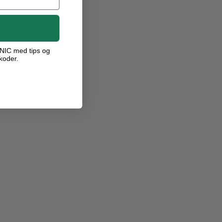
ANIC med tips og
koder.