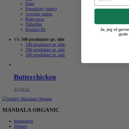
Dato
Popularity (sales)
Average rating
Relevance
Tilfældig
Ja, jeg vil ger
Product ID
gode 
Vis
100 produkter pr. side
100 produkter pr. side
200 produkter pr. side
300 produkter pr. side
Butterchicken
44,00
kr.
MANDALA ORGANIC
Inspiration
Venner