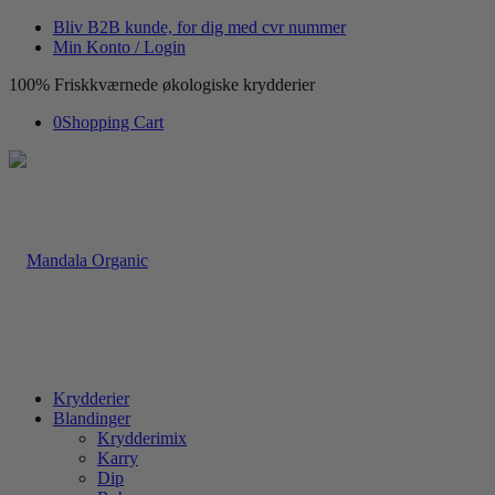
Bliv B2B kunde, for dig med cvr nummer
Min Konto / Login
100% Friskkværnede økologiske krydderier
0
Shopping Cart
Krydderier
Blandinger
Krydderimix
Karry
Dip