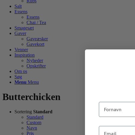
Rubs
Salt
Essens
Essens
Chai / Tea
Smagesæt
Gaver
Gaveæsker
Gavekort
Venner
Inspiration
Nyheder
Opskrifter
Om os
Søg
Menu
Menu
Butterchicken
Sortering
Standard
Standard
Custom
Navn
Pris