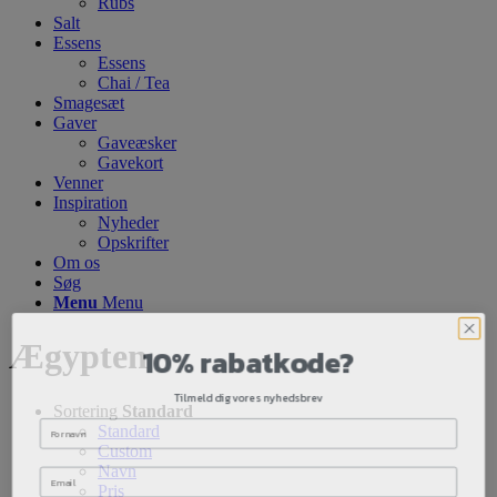
Rubs
Salt
Essens
Essens
Chai / Tea
Smagesæt
Gaver
Gaveæsker
Gavekort
Venner
Inspiration
Nyheder
Opskrifter
Om os
Søg
Menu
Menu
10% rabatkode?
Ægypten
Tilmeld dig vores nyhedsbrev
Sortering
Standard
Standard
Custom
Navn
Pris