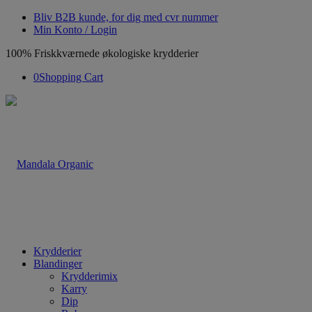
Bliv B2B kunde, for dig med cvr nummer
Min Konto / Login
100% Friskkværnede økologiske krydderier
0
Shopping Cart
Krydderier
Blandinger
Krydderimix
Karry
Dip