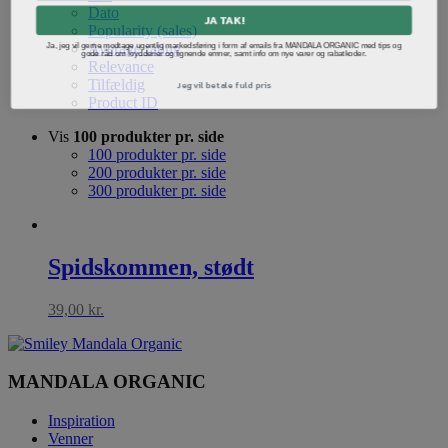
Dato
JA TAK!
Popularity (sales)
Ja, jeg vil gerne modtage ugentlig markedsføring i form af emails fra MANDALA ORGANIC med tips og
Average rating
gode råd om krydderier og lignende emner, samt info om nye varer og rabatkoder.
Relevance
Jeg vil betale fuld pris
Tilfældig
Product ID
Vis
100 produkter pr. side
100 produkter pr. side
200 produkter pr. side
300 produkter pr. side
Spidskommen, stødt
39,00
kr.
MANDALA ORGANIC
Inspiration
Venner